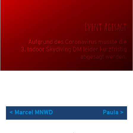
Event Agesagt
Aufgrund des Coronavirus musste die
3. Indoor Skydiving DM leider kurzfristig
abgesagt werden.
< Marcel MNWD
Paula >