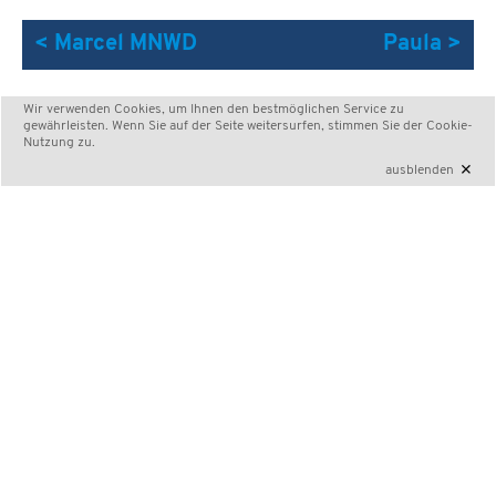
< Marcel MNWD
Paula >
Wir verwenden Cookies, um Ihnen den bestmöglichen Service zu
gewährleisten. Wenn Sie auf der Seite weitersurfen, stimmen Sie der
Cookie-
Nutzung
zu.
×
ausblenden
3. Deutsche Indoor Skydiving
Meisterschaft
Ausgerichtet durch die
HURRICANE FACTORY
im
Auftrag der Bundeskommission Fallschirmsport (BKF) von
DFV und DAeC.
eMail
·
Kontakt
·
Impressum
·
Datenschutz