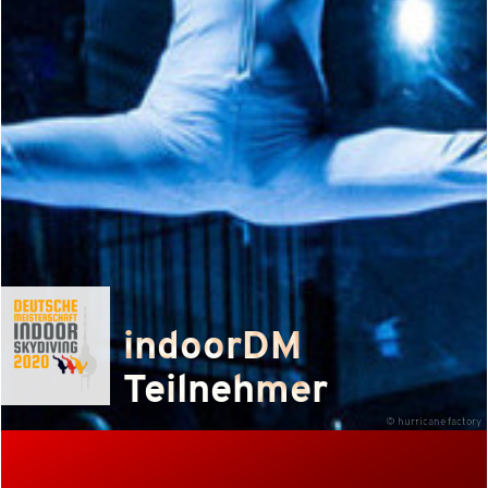
indoorDM
Teilnehmer
© hurricane factory