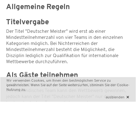
Allgemeine Regeln
Titelvergabe
Der Titel "Deutscher Meister" wird erst ab einer
Mindestteilnehmerzahl von vier Teams in den einzelnen
Kategorien möglich. Bei Nichterreichen der
Mindestteilnehmerzahl besteht die Möglichkeit, die
Disziplin lediglich zur Qualifikation für internationale
Wettbewerbe durchzuführen.
Als Gäste teilnehmen
Wir verwenden Cookies, um Ihnen den bestmöglichen Service zu
Gäste-Teams aus dem Ausland sind herzlich Willkommen.
gewährleisten. Wenn Sie auf der Seite weitersurfen, stimmen Sie der
Cookie-
Nutzung
zu.
Ein ausländisches Team kann den Wettbewerb gewinnen,
jedoch kann der Titel "Deutscher Meister" nur dem
×
ausblenden
besten deutschen Team verliehen werden.