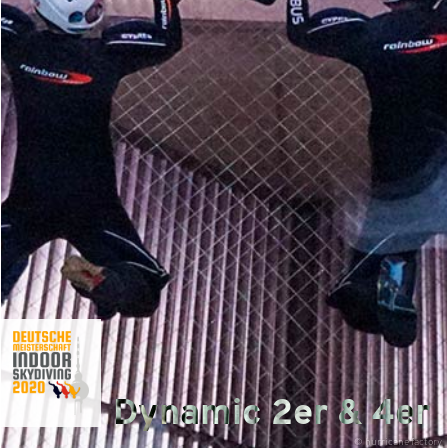
Dynamic 2er & 4er
© hurricane factory