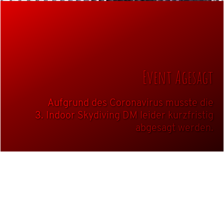
Event Agesagt
Aufgrund des Coronavirus musste die
3. Indoor Skydiving DM leider kurzfristig
abgesagt werden.