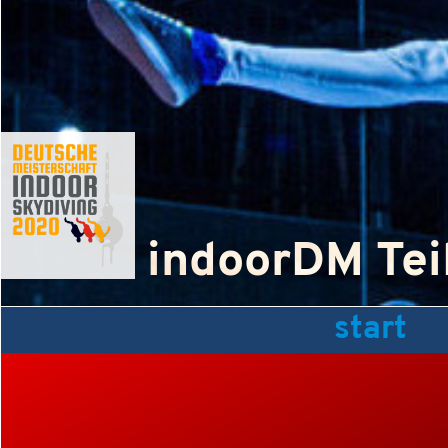
indoorDM Te
start