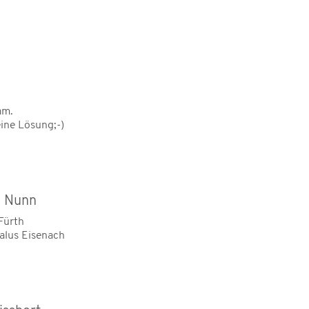
am.
eine Lösung;-)
i Nunn
Fürth
lus Eisenach