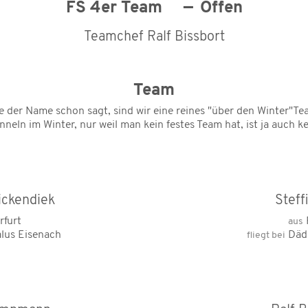
FS 4er Team
Offen
Teamchef Ralf Bissbort
Team
e der Name schon sagt, sind wir eine reines "über den Winter"Te
unneln im Winter, nur weil man kein festes Team hat, ist ja auch k
ickendiek
Steff
rfurt
aus
lus Eisenach
Däda
fliegt bei