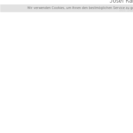
Josef K
Wir verwenden Cookies, um Ihnen den bestmöglichen Service zu gew
So
aus
Däda
fliegt bei
< WannaFly (Soest)
3. Deutsche Indoor 
Meisterschaft
Ausgerichtet durch die
HURRI