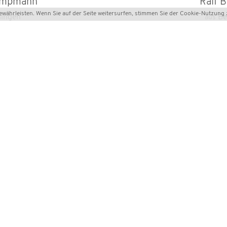
ampmann
Ralf B
ährleisten. Wenn Sie auf der Seite weitersurfen, stimmen Sie der
Cookie-Nutzung
lingen
Be
aus
lus Eisenach
Däda
fliegt bei
Skydiving
SCHREIB UNS
CANE FACTORY
im