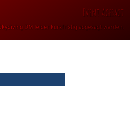
Event Agesagt
kydiving DM leider kurzfristig abgesagt werden.