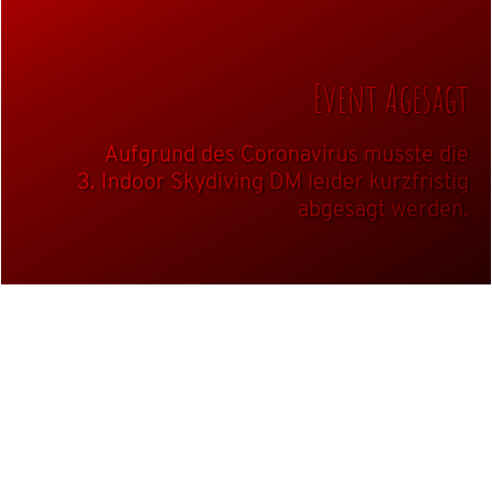
Event Agesagt
Aufgrund des Coronavirus musste die
3. Indoor Skydiving DM leider kurzfristig
abgesagt werden.