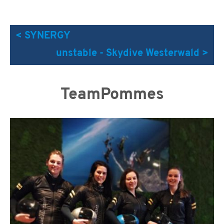
< SYNERGY
unstable - Skydive Westerwald >
TeamPommes