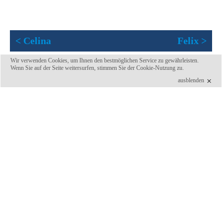
< Celina
Felix >
Wir verwenden Cookies, um Ihnen den bestmöglichen Service zu gewährleisten.
Wenn Sie auf der Seite weitersurfen, stimmen Sie der
Cookie-Nutzung
zu.
×
ausblenden
3. Deutsche Indoor Skydiving
Meisterschaft
Ausgerichtet durch die
HURRICANE FACTORY
im
Auftrag der Bundeskommission Fallschirmsport (BKF) von
DFV und DAeC.
eMail
·
Kontakt
·
Impressum
·
Datenschutz