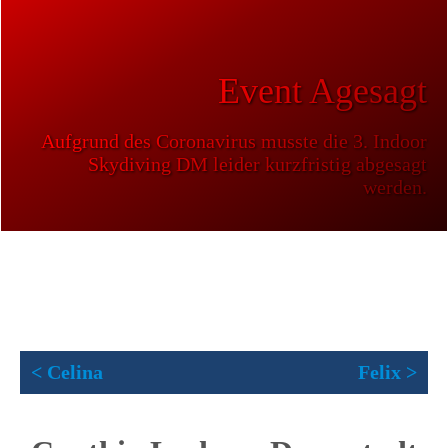
Event Agesagt
Aufgrund des Coronavirus musste die 3. Indoor
Skydiving DM leider kurzfristig abgesagt
werden.
< Celina
Felix >