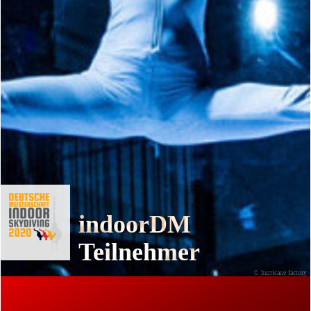
indoorDM
Teilnehmer
© hurricane factory